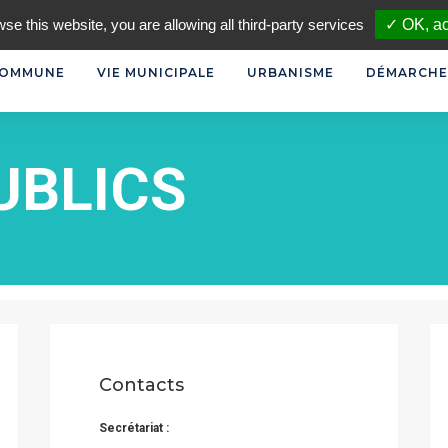
FR
wse this website, you are allowing all third-party services
✓ OK, ac
COMMUNE
VIE MUNICIPALE
URBANISME
DÉMARCHE
UBLICS
Contacts
Secrétariat :