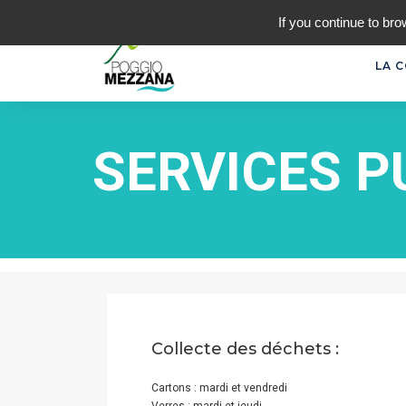
04 95 38 07 93
MAIRIE.POGGIOMEZZANA@ORANGE.
If you continue to bro
LA 
SERVICES P
Collecte des déchets :
Cartons : mardi et vendredi