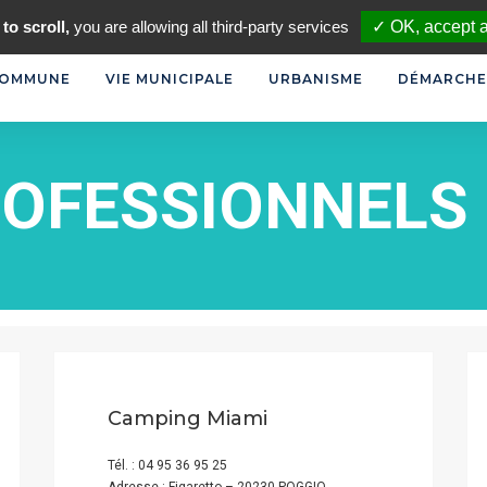
FR
to scroll,
you are allowing all third-party services
✓ OK, accept a
COMMUNE
VIE MUNICIPALE
URBANISME
DÉMARCHE
ROFESSIONNELS
Camping Miami
Tél. : 04 95 36 95 25